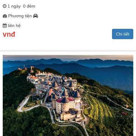
1 ngày 0 đêm
Phương tiện
liên hệ
vnđ
Chi tiết