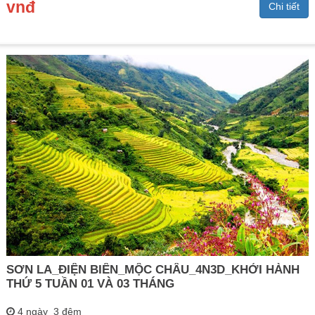
vnđ
Chi tiết
SƠN LA_ĐIỆN BIÊN_MỘC CHÂU_4N3D_KHỞI HÀNH
THỨ 5 TUẦN 01 VÀ 03 THÁNG
4 ngày 3 đêm