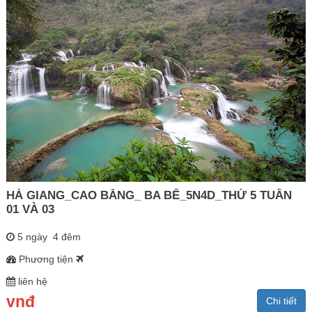
HÀ GIANG_CAO BẰNG_ BA BỂ_5N4D_THỨ 5 TUẦN
01 VÀ 03
5 ngày 4 đêm
Phương tiện
liên hệ
vnđ
Chi tiết