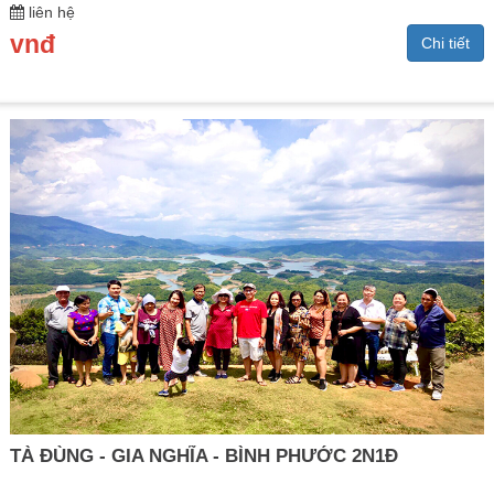
liên hệ
vnđ
Chi tiết
TÀ ĐÙNG - GIA NGHĨA - BÌNH PHƯỚC 2N1Đ