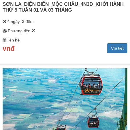
SƠN LA_ĐIỆN BIÊN_MỘC CHÂU_4N3D_KHỞI HÀNH
THỨ 5 TUẦN 01 VÀ 03 THÁNG
4 ngày 3 đêm
Phương tiện
liên hệ
vnđ
Chi tiết