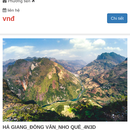
Phương tiện
liên hệ
vnđ
Chi tiết
HÀ GIANG_ĐỒNG VĂN_NHO QUẾ_4N3D