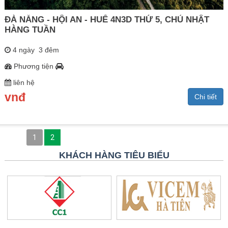
ĐÀ NẴNG - HỘI AN - HUẾ 4N3D THỨ 5, CHỦ NHẬT
HÀNG TUẦN
4 ngày 3 đêm
Phương tiện
liên hệ
vnđ
Chi tiết
1
2
KHÁCH HÀNG TIÊU BIỂU