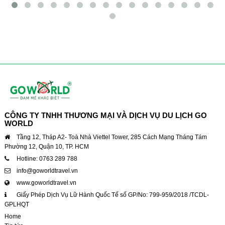
CÔNG TY TNHH THƯƠNG MẠI VÀ DỊCH VỤ DU LỊCH GO
WORLD
Tầng 12, Tháp A2- Toà Nhà Viettel Tower, 285 Cách Mạng Tháng Tám
Phường 12, Quận 10, TP. HCM
Hotline: 0763 289 788
info@goworldtravel.vn
www.goworldtravel.vn
Giấy Phép Dịch Vụ Lữ Hành Quốc Tế số GP/No: 799-959/2018 /TCDL-
GPLHQT
Home