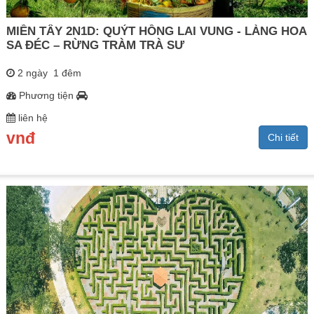
MIỀN TÂY 2N1D: QUÝT HỒNG LAI VUNG - LÀNG HOA
SA ĐÉC – RỪNG TRÀM TRÀ SƯ
2 ngày 1 đêm
Phương tiện
liên hệ
vnđ
Chi tiết